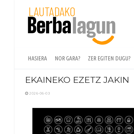
Skip
to
content
HASIERA
NOR GARA?
ZER EGITEN DUGU?
EKAINEKO EZETZ JAKIN
2026-06-03