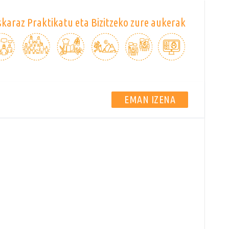
karaz Praktikatu eta Bizitzeko zure aukerak
EMAN IZENA