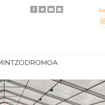
Eus
 MINTZODROMOA