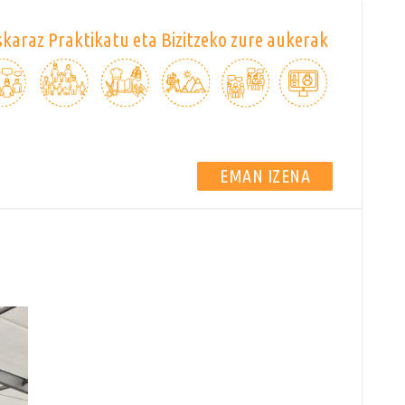
karaz Praktikatu eta Bizitzeko zure aukerak
EMAN IZENA