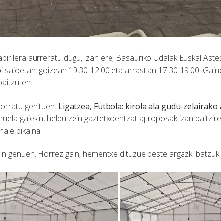
rilera aurreratu dugu, izan ere, Basauriko Udalak Euskal Astea 
bi saioetan: goizean 10:30-12:00 eta arrastian 17:30-19:00. Gain
baitzuten.
 jorratu genituen:
Ligatzea, Futbola: kirola ala gudu-zelairako
la gaiekin, heldu zein gaztetxoentzat aproposak izan baitziren.
nale bikaina!
gin genuen. Horrez gain, hementxe dituzue beste argazki batzuk!