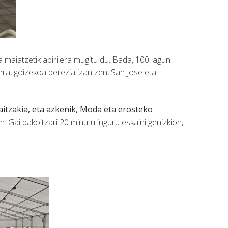
maiatzetik apirilera mugitu du. Bada, 100 lagun
era, goizekoa berezia izan zen, San Jose eta
 aitzakia, eta azkenik, Moda eta erosteko
 Gai bakoitzari 20 minutu inguru eskaini genizkion,