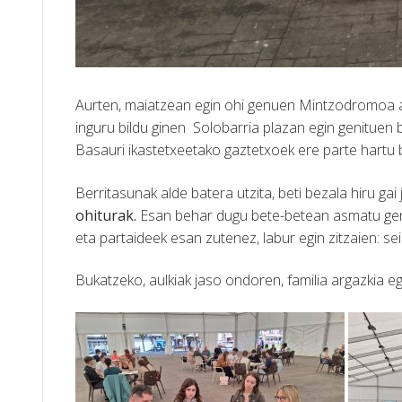
Aurten, maiatzean egin ohi genuen Mintzodromoa api
inguru bildu ginen Solobarria plazan egin genituen 
Basauri ikastetxeetako gaztetxoek ere parte hartu 
Berritasunak alde batera utzita, beti bezala hiru gai
ohiturak.
Esan behar dugu bete-betean asmatu genue
eta partaideek esan zutenez, labur egin zitzaien: sei
Bukatzeko, aulkiak jaso ondoren, familia argazkia e