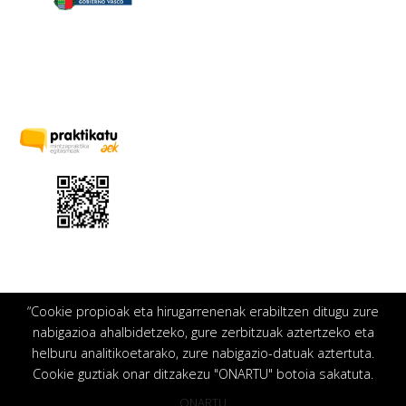
“Cookie propioak eta hirugarrenenak erabiltzen ditugu zure
nabigazioa ahalbidetzeko, gure zerbitzuak aztertzeko eta
helburu analitikoetarako, zure nabigazio-datuak aztertuta.
Cookie guztiak onar ditzakezu "ONARTU" botoia sakatuta.
ONARTU