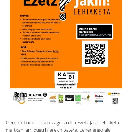
Gernika-Lumon oso ezaguna den Ezetz Jakin lehiaketa
martxan jarri dugu hilarekin batera. Lehenengo ale