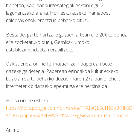
honetan, Kabi hanburgesategiak eskaini digu 2
lagunentzako afaria. Hori eskuratzeko, hamabost
galderak egoki erantzun beharko dituzu.
Bestalde, parte-hartzaile guztien artean ere 20€ko bonua
ere zozketatuko dugu, Gernika-Lumoko
establezimenduetan erabiltzeko.
Dakizuenez, online formatuan zein paperean bete
daiteke galdetegia. Paperean egindakoa kultur etxeko
buzoian sartu beharko duzue hilaren 27a baino lehen;
internetetik bidaltzeko epe-muga ere berdina da.
Horra online esteka:
https://docs.google.com/forms/d/e/1FAIpQLSdH63vUfHkSD
SaJRI7whplVFaxBVbWV3frfVwokFg/viewform?usp=header
Animo!