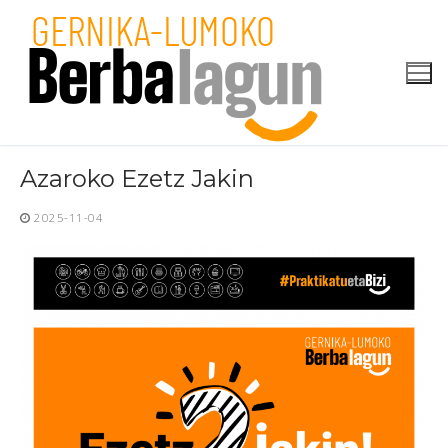
Skip
to
content
Azaroko Ezetz Jakin
2025-11-04