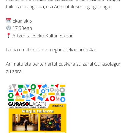
tailerra” izango da, eta Artzentalesen egingo dugu.
Ekainak 5
17:30ean
Artzentaleseko Kultur Etxean
Izena emateko azken eguna: ekainaren 4an
Animatu eta parte hartu! Euskara zu zara! Gurasolagun
zu zara!