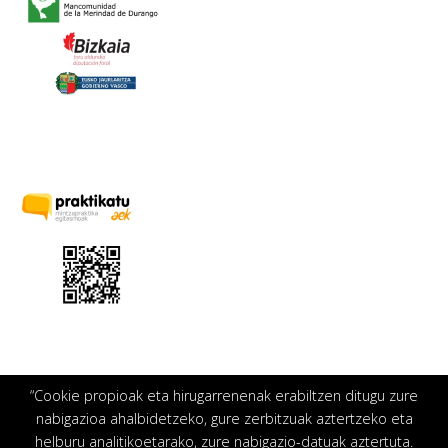
“Cookie propioak eta hirugarrenenak erabiltzen ditugu zure
nabigazioa ahalbidetzeko, gure zerbitzuak aztertzeko eta
helburu analitikoetarako, zure nabigazio-datuak aztertuta.