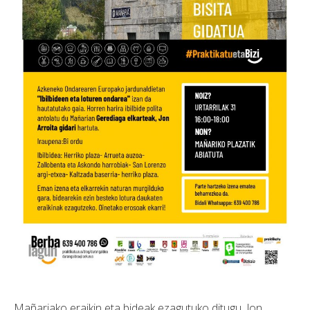
Mañariako eraikin eta bideak ezagutuko ditugu, Jon