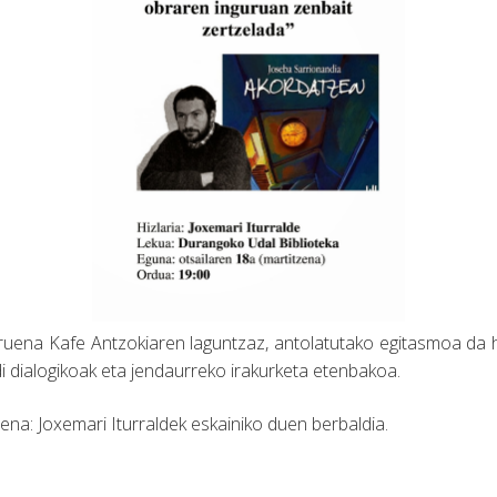
ruena Kafe Antzokiaren laguntzaz, antolatutako egitasmoa da h
di dialogikoak eta jendaurreko irakurketa etenbakoa.
ena: Joxemari Iturraldek eskainiko duen berbaldia.