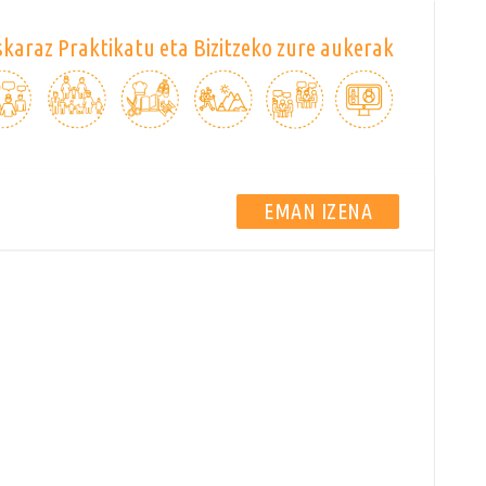
karaz Praktikatu eta Bizitzeko zure aukerak
EMAN IZENA