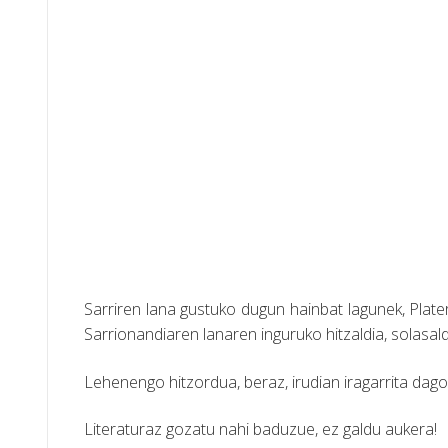
Sarriren lana gustuko dugun hainbat lagunek, Plate
Sarrionandiaren lanaren inguruko hitzaldia, solasal
Lehenengo hitzordua, beraz, irudian iragarrita dago
Literaturaz gozatu nahi baduzue, ez galdu aukera!