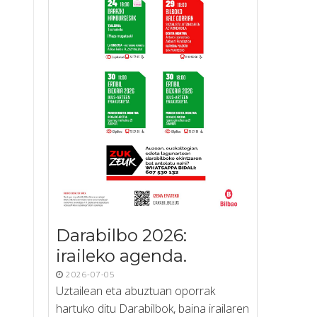
Darabilbo 2026:
iraileko agenda.
2026-07-05
Uztailean eta abuztuan oporrak
hartuko ditu Darabilbok, baina irailaren