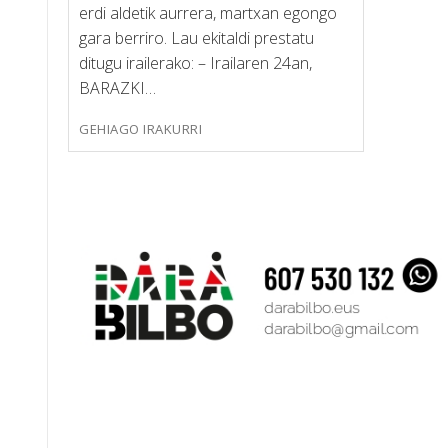
erdi aldetik aurrera, martxan egongo
gara berriro. Lau ekitaldi prestatu
ditugu irailerako: – Irailaren 24an,
BARAZKI…
GEHIAGO IRAKURRI