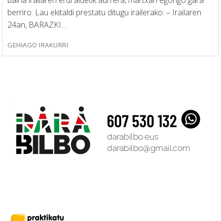
baina irailaren erdi aldetik aurrera, martxan egongo gara
berriro. Lau ekitaldi prestatu ditugu irailerako: – Irailaren
24an, BARAZKI…
GEHIAGO IRAKURRI