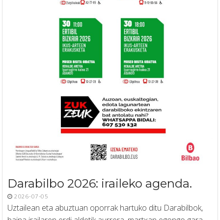
Darabilbo 2026: iraileko agenda.
2026-07-05
Uztailean eta abuztuan oporrak hartuko ditu Darabilbok,