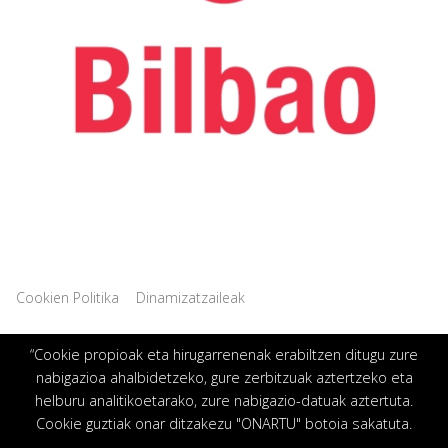
|
Cookien Politika
Dinamizatzaileak
“Cookie propioak eta hirugarrenenak erabiltzen ditugu zure
nabigazioa ahalbidetzeko, gure zerbitzuak aztertzeko eta
helburu analitikoetarako, zure nabigazio-datuak aztertuta.
Cookie guztiak onar ditzakezu "ONARTU" botoia sakatuta.