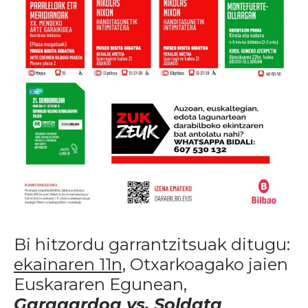
Bi hitzordu garrantzitsuak ditugu:
ekainaren 11n,
Otxarkoagako jaien
Euskararen Egunean,
Garagardoa vs. Soldata