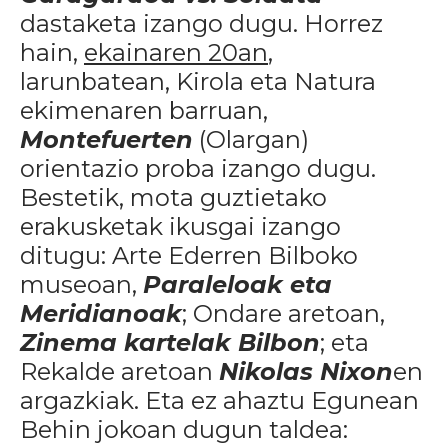
dastaketa izango dugu. Horrez
hain,
ekainaren 20an
,
larunbatean, Kirola eta Natura
ekimenaren barruan,
Montefuerten
(Olargan)
orientazio proba izango dugu.
Bestetik, mota guztietako
erakusketak ikusgai izango
ditugu: Arte Ederren Bilboko
museoan,
Paraleloak eta
Meridianoak
; Ondare aretoan,
Zinema kartelak Bilbon
; eta
Rekalde aretoan
Nikolas Nixon
en
argazkiak. Eta ez ahaztu Egunean
Behin jokoan dugun taldea: