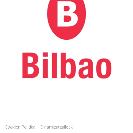
|
Cookien Politika
Dinamizatzaileak