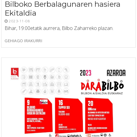
Bilboko Berbalagunaren hasiera
Ekitaldia
2023-11-08
Bihar, 19:00etatik aurrera, Bilbo Zaharreko plazan.
GEHIAGO IRAKURRI