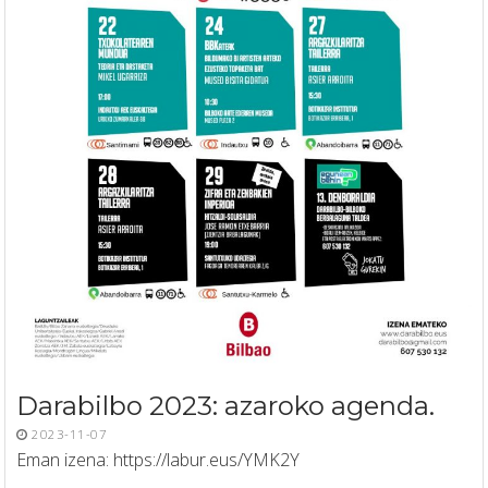
Darabilbo 2023: azaroko agenda.
2023-11-07
Eman izena: https://labur.eus/YMK2Y