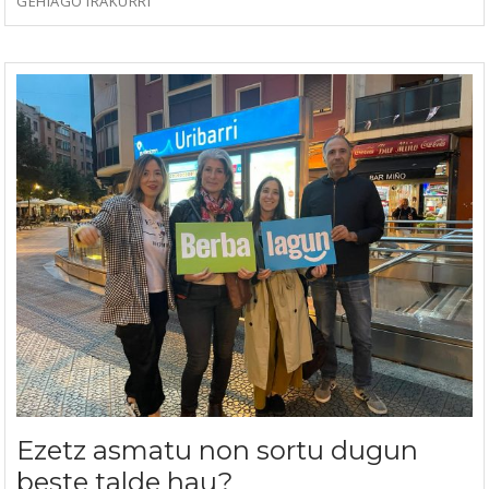
GEHIAGO IRAKURRI
Ezetz asmatu non sortu dugun
beste talde hau?