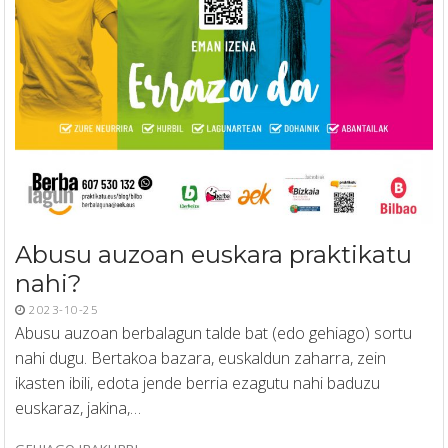
Abusu auzoan euskara praktikatu
nahi?
2023-10-25
Abusu auzoan berbalagun talde bat (edo gehiago) sortu
nahi dugu. Bertakoa bazara, euskaldun zaharra, zein
ikasten ibili, edota jende berria ezagutu nahi baduzu
euskaraz, jakina,…