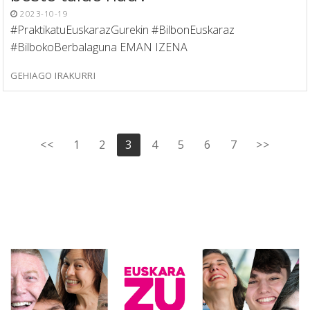
2023-10-19
#PraktikatuEuskarazGurekin #BilbonEuskaraz
#BilbokoBerbalaguna EMAN IZENA
GEHIAGO IRAKURRI
Posts
<<
1
2
3
4
5
6
7
>>
pagination