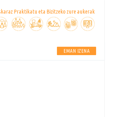
karaz Praktikatu eta Bizitzeko zure aukerak
EMAN IZENA