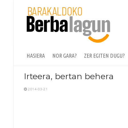
Skip
to
content
HASIERA
NOR GARA?
ZER EGITEN DUGU?
Irteera, bertan behera
2014-03-21