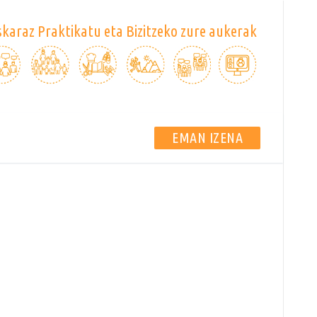
karaz Praktikatu eta Bizitzeko zure aukerak
EMAN IZENA