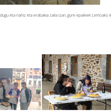
n dugu eta nahiz eta erabakia zaila izan, gure epaileek Lemoako i