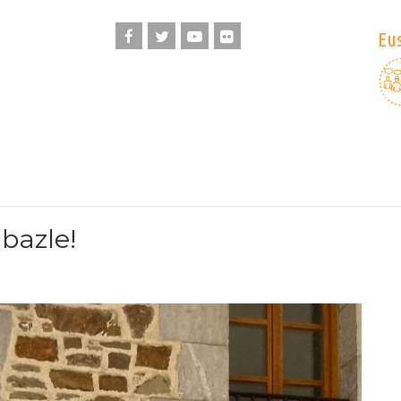
Eus
bazle!