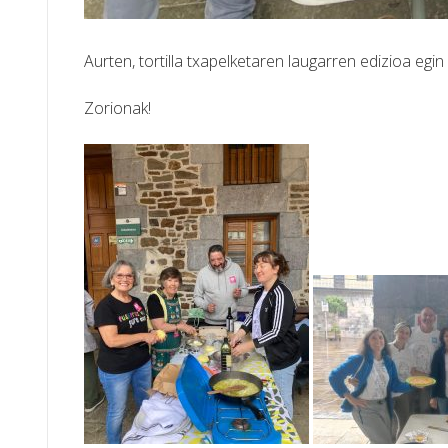
Aurten, tortilla txapelketaren laugarren edizioa egi
Zorionak!